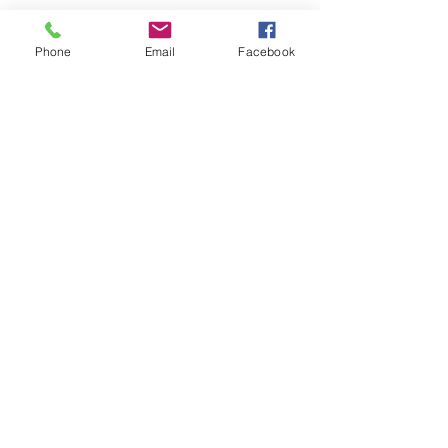
OUR STORY
AANBOD
Phone
Email
Facebook
TARIEVEN
CONTACT US
+32 (0)486/31.36.52
info@plukenproef.com