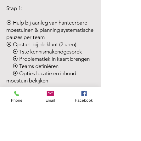
Stap 1:
⦿ Hulp bij aanleg van hanteerbare
moestuinen & planning systematische
pauzes per team
⦿ Opstart bij de klant (2 uren):
⦿ 1ste kennismakendgesprek
⦿ Problematiek in kaart brengen
⦿ Teams definiëren
⦿ Opties locatie en inhoud
moestuin bekijken
Stap 2:
Phone
Email
Facebook
⦿ Planning opmaak in atelier
⦿ Voorstel planning en aanpassingen
bij de klant (2 uren)
Stap 3: