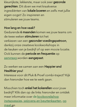
kleurrijkste, lekkerste, maar ook zeer
gezonde
gerechten
. Dit doen we met kraakverse
ingrediënten van
lokale boeren
en zelfs met jullie
eigen oogst! Zo inspireren en
stimuleren we jouw teams.
Hoe lang en hoe vaak?
Gedurende
6 maanden
komen we jouw teams om
de twee weken
stimuleren
tot het
verkiezen van een
gezonder voedingspatroon
,
dankzij onze creatieve kookworkshops in
de keuken van je bedrijf of op een mooie locatie.
Ook kunnen de
periode en frequentie
op
aanvraag
worden
aangepast
.
Zo werken we samen aan een
Happier and
Healthier you!
Interesse voor dit Pluk & Proef combi-traject? Kijk
dan hieronder hoe we te werk gaan.
Misschien toch
enkel het kokerellen
voor jouw
bedrijf? Klik dan op de links hieronder en ontdek
meer informatie over
de
kookworskshop
instapsessies, seizoens-en beurtenkaarten
,
op
maat
e
n